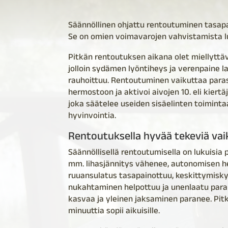
Säännöllinen ohjattu rentoutuminen tasapa
Se on omien voimavarojen vahvistamista luo
Pitkän rentoutuksen aikana olet miellyttäv
jolloin sydämen lyöntiheys ja verenpaine 
rauhoittuu. Rentoutuminen vaikuttaa par
hermostoon ja aktivoi aivojen 10. eli kier
joka säätelee useiden sisäelinten toiminta
hyvinvointia.
Rentoutuksella hyvää tekeviä vai
Säännöllisellä rentoutumisella on lukuisia p
mm. lihasjännitys vähenee, autonomisen h
ruuansulatus tasapainottuu, keskittymisk
nukahtaminen helpottuu ja unenlaatu para
kasvaa ja yleinen jaksaminen paranee. Pitk
minuuttia sopii aikuisille.