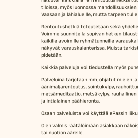
tiloissa, myös luonnossa mahdollisuuksien
Vaasaan ja lähialueille, mutta tarpeen tu
Rentoutushetkiä toteutetaan sekä yhdelle-
Voimme suunnitella sopivan hetken tilausty
kaikille avoimille ryhmätunneille varauska
näkyvät varauskalenterissa. Muista tarkis
pidetään.
Kaikkia palveluja voi tiedustella myös puhe
Palveluina tarjotaan mm. ohjatut mielen ja 
äänimaljarentoutus, sointukylpy, rauhoittu
metsämeditaatio, metsäkylpy, rauhallinen
ja intialainen päähieronta.
Osaan palveluista voi käyttää ePassin liik
Olen valmis räätälöimään asiakkaan näköisi
tai nuotion äärelle.