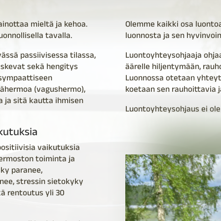
inottaa mieltä ja kehoa.
Olemme kaikki osa luonto
nnollisella tavalla.
luonnosta ja sen hyvinvoin
ässä passiivisessa tilassa,
Luontoyhteysohjaaja ohjaa
laskevat sekä hengitys
äärelle hiljentymään, rauh
asympaattiseen
Luonnossa otetaan yhteyt
täjähermoa (vagushermo),
koetaan sen rauhoittavia j
a ja sitä kautta ihmisen
Luontoyhteysohjaus ei ole
kutuksia
ositiivisia vaikutuksia
ermoston toiminta ja
yky paranee,
nee, stressin sietokyky
ä rentoutus yli 30