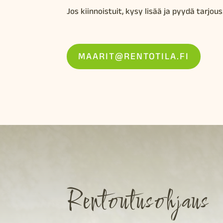
Jos kiinnoistuit, kysy lisää ja pyydä tarjous
MAARIT@RENTOTILA.FI
Rentoutusohjaus