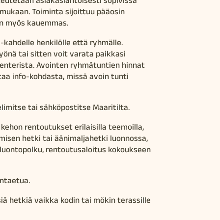
 mukaan. Toiminta sijoittuu pääosin
llen myös kauemmas.
kahdelle henkilölle että ryhmälle.
önä tai sitten voit varata paikkasi
lenterista. Avointen ryhmätuntien hinnat
taa info-kohdasta, missä avoin tunti
limitse tai sähköpostitse Maaritilta.
kehon rentoutukset erilaisilla teemoilla,
misen hetki tai äänimaljahetki luonnossa,
 luontopolku, rentoutusaloitus kokoukseen
untaetua.
ä hetkiä vaikka kodin tai mökin terassille