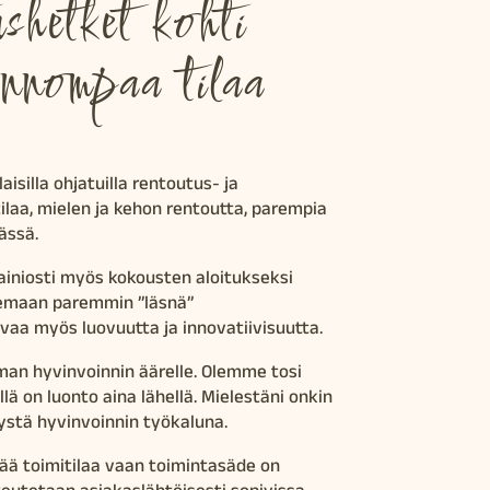
shetket kohti
ennompaa tilaa
aisilla ohjatuilla rentoutus- ja
ilaa, mielen ja kehon rentoutta, parempia
ässä.
ainiosti myös kokousten aloitukseksi
olemaan paremmin ”läsnä”
vaa myös luovuutta ja innovatiivisuutta.
aman hyvinvoinnin äärelle. Olemme tosi
ä on luonto aina lähellä. Mielestäni onkin
ystä hyvinvoinnin työkaluna.
teää toimitilaa vaan toimintasäde on
oteutetaan asiakaslähtöisesti sopivissa