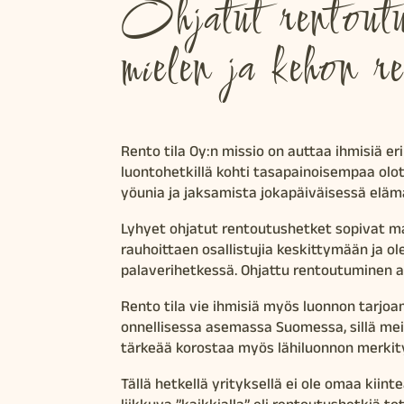
Ohjatut rentoutu
mielen ja kehon r
Rento tila Oy:n missio on auttaa ihmisiä eril
luontohetkillä kohti tasapainoisempaa olot
yöunia ja jaksamista jokapäiväisessä eläm
Lyhyet ohjatut rentoutushetket sopivat m
rauhoittaen osallistujia keskittymään ja 
palaverihetkessä. Ohjattu rentoutuminen a
Rento tila vie ihmisiä myös luonnon tarjo
onnellisessa asemassa Suomessa, sillä meill
tärkeää korostaa myös lähiluonnon merkit
Tällä hetkellä yrityksellä ei ole omaa kiin
liikkuva ”kaikkialla” eli rentoutushetkiä t