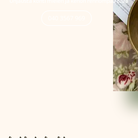
Ohjausta kohti mielen ja kehon rennompaa tilaa
040 3567 969