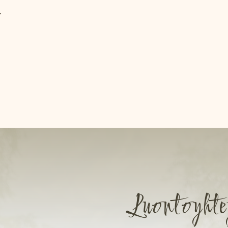
.
Luontoyhte