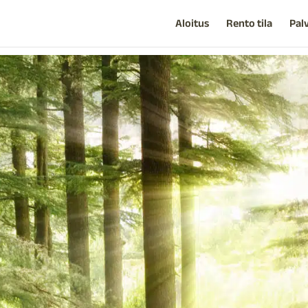
Aloitus
Rento tila
Pal